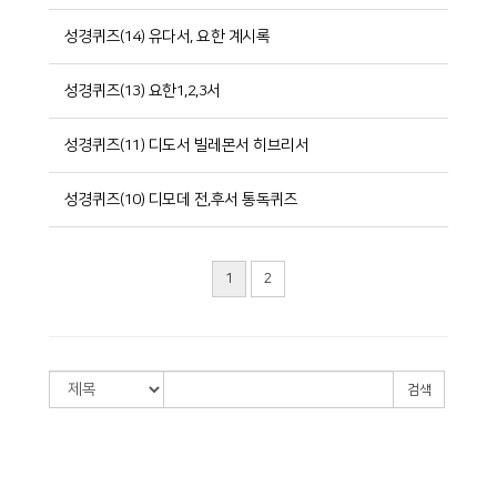
성경퀴즈(14) 유다서, 요한 계시록
성경퀴즈(13) 요한1,2,3서
성경퀴즈(11) 디도서 빌레몬서 히브리서
성경퀴즈(10) 디모데 전,후서 통독퀴즈
1
2
검색