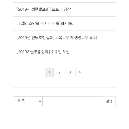
[2019년 성탄발표회] 오프닝 영상
내일의 소망을 주시는 주를 의지하라
[2019년 전도초청집회] 고목나무가 생명나무 되어
[2019가을부흥성회] 수요일 오전
1
2
3
4
검색