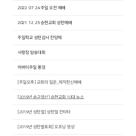
2022. 07. 24 주일 오전 예배
2021. 12. 25 승현교회 성탄예배
주일학교 성탄감사 찬양제
사랑장 암송대회
어버이주일 풍경
[주일오후] 교회의 일꾼_제직헌신예배
[2019년 송구영신] 승현교회 10대 뉴스
[2019년 성탄절] 성탄절 칸타타
[2019년 성탄발표회] 오프닝 영상