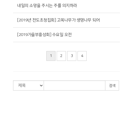
내일의 소망을 주시는 주를 의지하라
[2019년 전도초청집회] 고목나무가 생명나무 되어
[2019가을부흥성회] 수요일 오전
1
2
3
4
검색