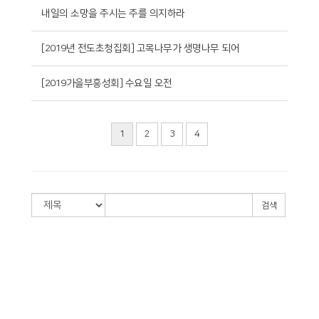
내일의 소망을 주시는 주를 의지하라
[2019년 전도초청집회] 고목나무가 생명나무 되어
[2019가을부흥성회] 수요일 오전
1
2
3
4
검색