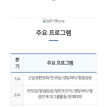
주요 프로그램
분
주요 프로그램
기
신입생환영회
/
반모임
/
생일파티
/
말씀암송
1/4
반모임
/
말씀암송
/
달란트잔치
/
생일파티
/
말
2/4
씀연계 대그룹활동
/
문예대회