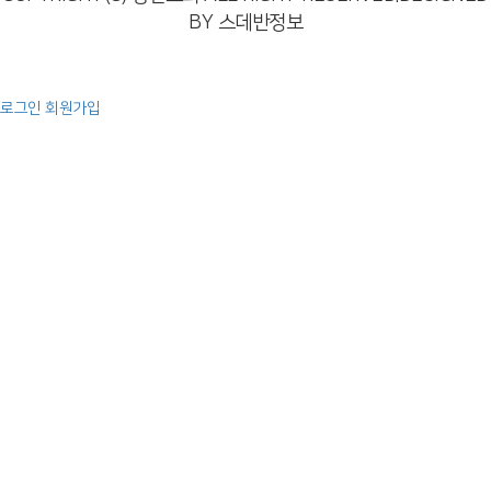
BY 스데반정보
로그인
회원가입
예배
주일 오전 예배
주일 오후 예배
특별 영상
찬양
교회소개
인사말
교회비전
교회연혁
섬기는 사람들
예배안내
오시는 길
다음세대
주일학교
청년부
청장년부
양육,훈련