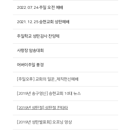
2022. 07. 24 주일 오전 예배
2021. 12. 25 승현교회 성탄예배
주일학교 성탄감사 찬양제
사랑장 암송대회
어버이주일 풍경
[주일오후] 교회의 일꾼_제직헌신예배
[2019년 송구영신] 승현교회 10대 뉴스
[2019년 성탄절] 성탄절 칸타타
[2019년 성탄발표회] 오프닝 영상