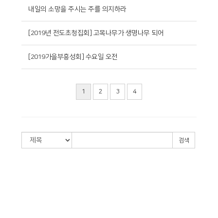
내일의 소망을 주시는 주를 의지하라
[2019년 전도초청집회] 고목나무가 생명나무 되어
[2019가을부흥성회] 수요일 오전
1
2
3
4
검색