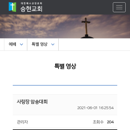
Toggl
naviga
예배
특별 영상
특별 영상
사랑장 암송대회
2021-06-01 16:25:54
관리자
조회수
204