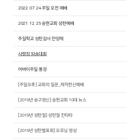
2022. 07. 24 주일 오전 예배
2021. 12. 25 승현교회 성탄예배
주일학교 성탄감사 찬양제
사랑장 암송대회
어버이주일 풍경
[주일오후] 교회의 일꾼_제직헌신예배
[2019년 송구영신] 승현교회 10대 뉴스
[2019년 성탄절] 성탄절 칸타타
[2019년 성탄발표회] 오프닝 영상