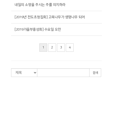
내일의 소망을 주시는 주를 의지하라
[2019년 전도초청집회] 고목나무가 생명나무 되어
[2019가을부흥성회] 수요일 오전
1
2
3
4
검색