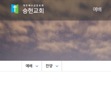
예배
예배
찬양