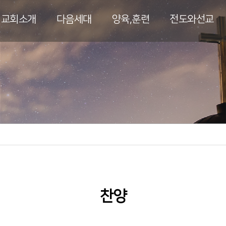
교회소개
다음세대
양육,훈련
전도와선교
찬양