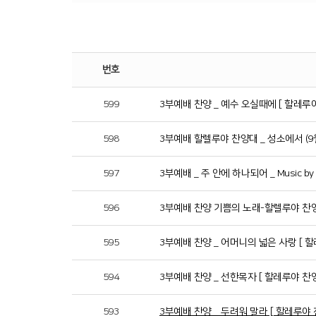
번호
599
3부예배 찬양 _ 예수 오실때에 [ 할레루
598
3부예배 할렐루야 찬양대 _ 성소에서 (9월
597
3부예배 _ 주 안에 하나되어 _ Music by 
596
3부예배 찬양 기쁨의 노래-할렐루야 찬
595
3부예배 찬양 _ 어머니의 넓은 사랑 [ 
594
3부예배 찬양 _ 선한목자 [ 할레루야 찬
593
3부예배 찬양 _ 두려워 말라 [ 할레루야