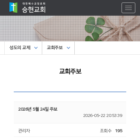
Toggl
naviga
성도의 교제
교회주보
교회주보
2026년 5월 24일 주보
2026-05-22 20:53:39
관리자
조회수
195